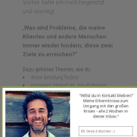
Vorher hatte ich mich hingesetzt
und überlegt:
„
Was sind Probleme, die meine
Klienten und andere Menschen
immer wieder hindern, diese zwei
Ziele zu erreichen?“
Dazu gehören Themen, wie du:
deine Berufung findest
entspannt bleibst im Job-Wahnsinn
Meditation zu einem Teil von deinem
"Willst du in Kontakt bleiben?
Leben machst
Meine Erkenntnisse zum
Umgang mit den großen
wieder ein ganzheitlich gutes Leben
Krisen - alle 2 Wochen in
lebst
deiner Inbox."
glücklich wirst bei Organisationen wie
UNO & Co.