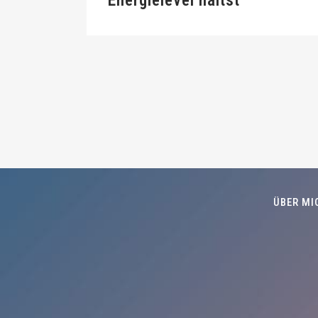
Energielevel hältst
ÜBER MI