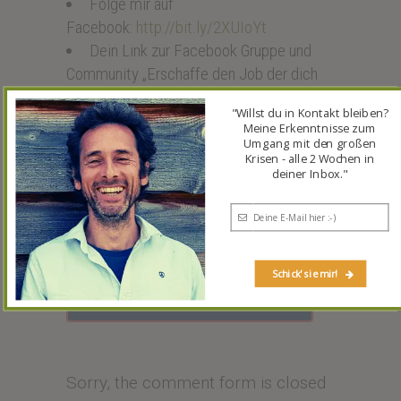
Folge mir auf
Facebook:
http://bit.ly/2XUIoYt
Dein Link zur Facebook Gruppe und
Community „Erschaffe den Job der dich
glücklich macht!“:
http://bit.ly/30I7fAf
"Willst du in Kontakt bleiben?
Meine Erkenntnisse zum
Willst du mich unterstützen?
Umgang mit den großen
Krisen - alle 2 Wochen in
Dann hinterlass‘ mit eine
deiner Inbox."
Bewertung!
Unter
www.tobiasmaerz.de/launch
erklär
ich dir wie’s geht.
Schick' sie mir!
BEWERTUNG HINTERLASSEN 🙂
Sorry, the comment form is closed